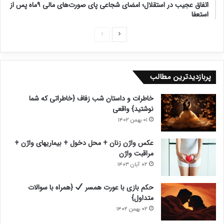
اتفاق عجیب در استقلال؛ امضای شجاعی پای صورت‌های مالی ۹ماه پس از
استعفا
ص
ص
ف
ف
ح
ح
پربازدیدترین مطالب
ه
ه
ب
ق
خاطرات و داستان شب زفاف {خاطراتی که شما
ع
ب
نوشتید} واقعی
د
ل
۰۱ بهمن ۱۴۰۲
ی
ی
عکس واژن زنان + محل دخول + بیماریهای واژن +
مراقبت واژن
۰۲ آبان ۱۴۰۳
حکم بازی با عورت همسر
{همراه با سوالات
متداول}
۰۲ بهمن ۱۴۰۲