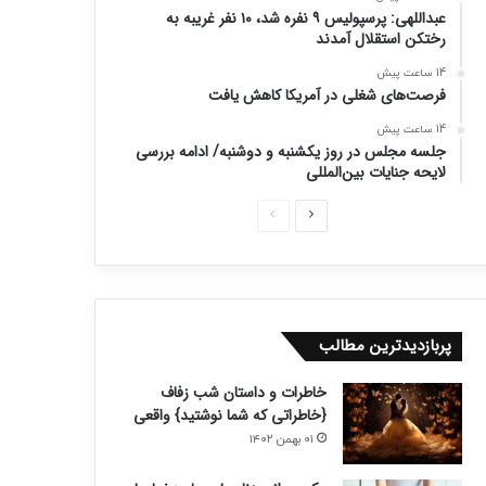
عبداللهی: پرسپولیس ۹ نفره شد، ۱۰ نفر غریبه به
رختکن استقلال آمدند
14 ساعت پیش
فرصت‌های شغلی در آمریکا کاهش یافت
14 ساعت پیش
جلسه مجلس در روز یکشنبه و دوشنبه/ ادامه بررسی
لایحه جنایات بین‌المللی
ص
ص
ف
ف
ح
ح
ه
ه
ب
ق
پربازدیدترین مطالب
ع
ب
خاطرات و داستان شب زفاف
د
ل
{خاطراتی که شما نوشتید} واقعی
ی
ی
۰۱ بهمن ۱۴۰۲