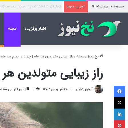
جمعه، ۱۶ مرداد ۱۴۰۵
اختلال سامانه تأمین اجتماعی؛ برخی نسخ
آخرین خبرها
اخبار برگزیده
مجله
نخ نیوز
/
مجله
/
راز زیبایی متولدین هر ماه | چهره و اندام هر ماه 
راز زیبایی متولدین هر م
فیسبوک
آریان رضایی
۲۸ فروردین ۱۴۰۳
۲
زمان تقریبی مطالعه ۶ دق
ایکس
لینکداین
پینتریست