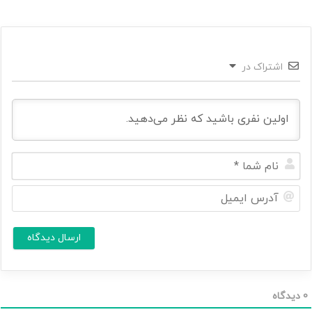
اشتراک در
ن
ا
م
آ
ش
د
م
ر
ا
س
ا
*
ی
م
ی
ل
0
دیدگاه