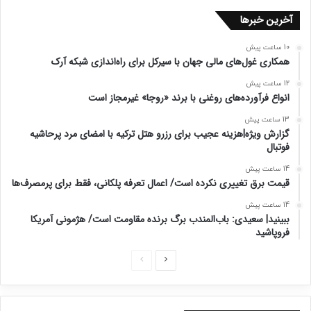
آخرین خبرها
10 ساعت پیش
همکاری غول‌های مالی جهان با سیرکل برای راه‌اندازی شبکه آرک
12 ساعت پیش
انواع فرآورده‌های روغنی با برند «روجا» غیرمجاز است
13 ساعت پیش
گزارش ویژه|هزینه‌ عجیب برای رزرو هتل ترکیه با امضای مرد پرحاشیه
فوتبال
14 ساعت پیش
قیمت برق تغییری نکرده است/ اعمال تعرفه پلکانی، فقط برای پرمصرف‌ها
14 ساعت پیش
ببینید| سعیدی: باب‌المندب برگ برنده مقاومت است/ هژمونی آمریکا
فروپاشید
ص
ص
ف
ف
ح
ح