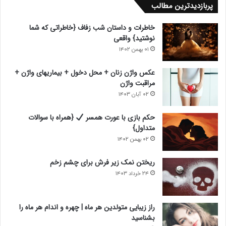
پربازدیدترین مطالب
ه
ه
ب
ق
خاطرات و داستان شب زفاف {خاطراتی که شما
ع
ب
نوشتید} واقعی
د
ل
۰۱ بهمن ۱۴۰۲
ی
ی
عکس واژن زنان + محل دخول + بیماریهای واژن +
مراقبت واژن
۰۲ آبان ۱۴۰۳
حکم بازی با عورت همسر
{همراه با سوالات
متداول}
۰۲ بهمن ۱۴۰۲
ریختن نمک زیر فرش برای چشم زخم
۲۴ خرداد ۱۴۰۳
راز زیبایی متولدین هر ماه | چهره و اندام هر ماه را
بشناسید