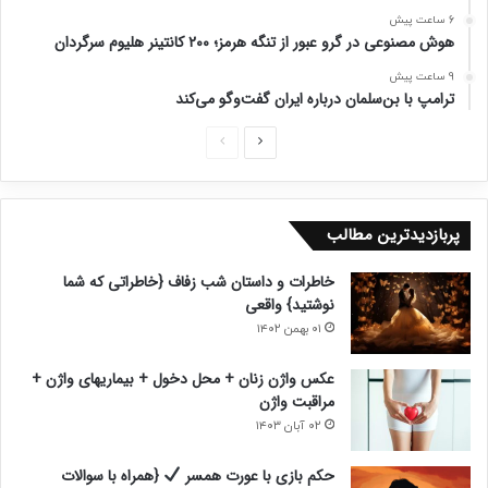
6 ساعت پیش
هوش مصنوعی در گرو عبور از تنگه هرمز؛ ۲۰۰ کانتینر هلیوم سرگردان
9 ساعت پیش
ترامپ با بن‌سلمان درباره ایران گفت‌وگو می‌کند
ص
ص
ف
ف
ح
ح
پربازدیدترین مطالب
ه
ه
ب
ق
خاطرات و داستان شب زفاف {خاطراتی که شما
ع
ب
نوشتید} واقعی
د
ل
۰۱ بهمن ۱۴۰۲
ی
ی
عکس واژن زنان + محل دخول + بیماریهای واژن +
مراقبت واژن
۰۲ آبان ۱۴۰۳
حکم بازی با عورت همسر
{همراه با سوالات