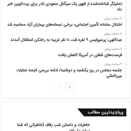
تحلیلگر شناخته‌شده از ظهور یک سیگنال صعودی نادر برای بیت‌کوین خبر
داد
7 ساعت پیش
اختلال سامانه تأمین اجتماعی؛ برخی نسخه‌های بیماران آزاد محاسبه شد
8 ساعت پیش
عبداللهی: پرسپولیس ۹ نفره شد، ۱۰ نفر غریبه به رختکن استقلال آمدند
9 ساعت پیش
فرصت‌های شغلی در آمریکا کاهش یافت
9 ساعت پیش
جلسه مجلس در روز یکشنبه و دوشنبه/ ادامه بررسی لایحه جنایات
بین‌المللی
ص
ص
ف
ف
ح
ح
پربازدیدترین مطالب
ه
ه
ب
ق
خاطرات و داستان شب زفاف {خاطراتی که شما
ع
ب
نوشتید} واقعی