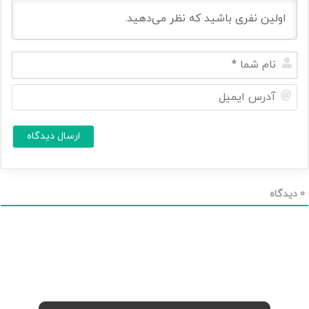
ن
ا
م
آ
ش
د
م
ر
ا
س
ا
*
ی
م
ی
ل
0
دیدگاه