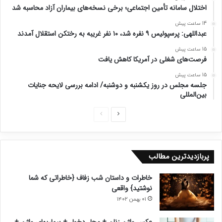
اختلال سامانه تأمین اجتماعی؛ برخی نسخه‌های بیماران آزاد محاسبه شد
14 ساعت پیش
عبداللهی: پرسپولیس ۹ نفره شد، ۱۰ نفر غریبه به رختکن استقلال آمدند
15 ساعت پیش
فرصت‌های شغلی در آمریکا کاهش یافت
15 ساعت پیش
جلسه مجلس در روز یکشنبه و دوشنبه/ ادامه بررسی لایحه جنایات
بین‌المللی
ص
ص
ف
ف
ح
ح
پربازدیدترین مطالب
ه
ه
ب
ق
خاطرات و داستان شب زفاف {خاطراتی که شما
ع
ب
نوشتید} واقعی
د
ل
۰۱ بهمن ۱۴۰۲
ی
ی