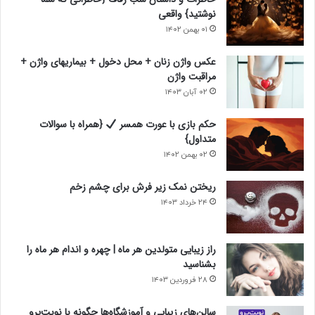
ع
ب
نوشتید} واقعی
د
ل
۰۱ بهمن ۱۴۰۲
ی
ی
عکس واژن زنان + محل دخول + بیماریهای واژن +
مراقبت واژن
۰۲ آبان ۱۴۰۳
حکم بازی با عورت همسر
{همراه با سوالات
متداول}
۰۲ بهمن ۱۴۰۲
ریختن نمک زیر فرش برای چشم زخم
۲۴ خرداد ۱۴۰۳
راز زیبایی متولدین هر ماه | چهره و اندام هر ماه را
بشناسید
۲۸ فروردین ۱۴۰۳
سالن‌های زیبایی و آموزشگاه‌ها چگونه با نوبت‌پرو