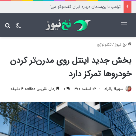
ترامپ با بن‌سلمان درباره ایران گفت‌وگو می‌کند
منو
تغییر پ
جس
نخ نیوز
/
تکنولوژی
بخش جدید اینتل روی مدرن‌تر کردن
خودروها تمرکز دارد
سهیلا پاکزاد
۰۲ اسفند ۱۴۰۰
۰
زمان تقریبی مطالعه ۴ دقیقه