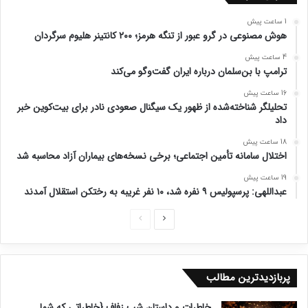
1 ساعت پیش
هوش مصنوعی در گرو عبور از تنگه هرمز؛ ۲۰۰ کانتینر هلیوم سرگردان
4 ساعت پیش
ترامپ با بن‌سلمان درباره ایران گفت‌وگو می‌کند
16 ساعت پیش
تحلیلگر شناخته‌شده از ظهور یک سیگنال صعودی نادر برای بیت‌کوین خبر
داد
18 ساعت پیش
اختلال سامانه تأمین اجتماعی؛ برخی نسخه‌های بیماران آزاد محاسبه شد
19 ساعت پیش
عبداللهی: پرسپولیس ۹ نفره شد، ۱۰ نفر غریبه به رختکن استقلال آمدند
ص
ص
ف
ف
ح
ح
پربازدیدترین مطالب
ه
ه
ب
ق
خاطرات و داستان شب زفاف {خاطراتی که شما