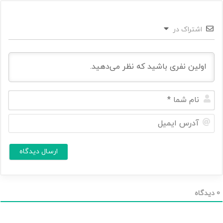
اشتراک در
ن
ا
م
آ
ش
د
م
ر
ا
س
ا
*
ی
م
ی
ل
0
دیدگاه