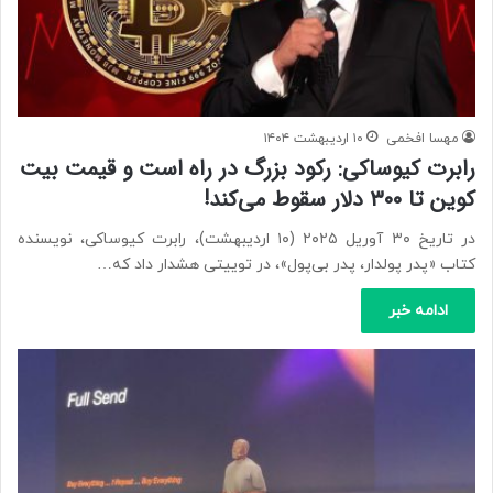
مهسا افخمی
۱۰ اردیبهشت ۱۴۰۴
رابرت کیوساکی: رکود بزرگ در راه است و قیمت بیت
کوین تا ۳۰۰ دلار سقوط می‌کند!
در تاریخ ۳۰ آوریل ۲۰۲۵ (۱۰ اردیبهشت)، رابرت کیوساکی، نویسنده
کتاب «پدر پولدار، پدر بی‌پول»، در توییتی هشدار داد که…
ادامه خبر