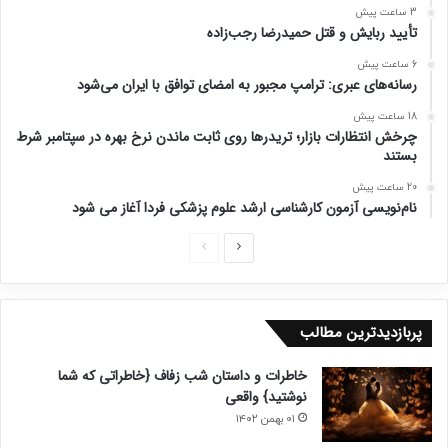
3 ساعت پیش
تأیید ربایش و قتل حمیدرضا رجب‌زاده
6 ساعت پیش
رسانه‌های عبری: ترامپ مجبور به امضای توافق با ایران می‌شود
18 ساعت پیش
چرخش انتظارات بازار؛ تریدرها روی ثابت ماندن نرخ بهره در سپتامبر شرط
بستند
20 ساعت پیش
نام‌نویسی آزمون کارشناسی ارشد علوم پزشکی فردا آغاز می شود
ص
ص
ف
ف
ح
ح
پربازدیدترین مطالب
ه
ه
ب
ق
خاطرات و داستان شب زفاف {خاطراتی که شما
ع
ب
نوشتید} واقعی
د
ل
۰۱ بهمن ۱۴۰۲
ی
ی