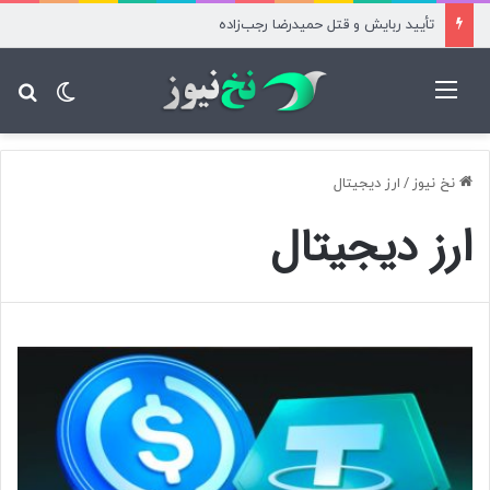
تأیید ربایش و قتل حمیدرضا رجب‌زاده
منو
تغییر پ
جس
نخ نیوز
/
ارز دیجیتال
ارز دیجیتال