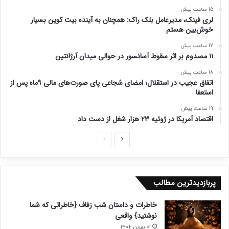
15 ساعت پیش
لری فینک، مدیرعامل بلک راک: همچنان به آینده بیت کوین بسیار
خوش‌بین هستم
17 ساعت پیش
۱۱ مصدوم بر اثر سقوط آسانسور در حوالی میدان آرژانتین
18 ساعت پیش
اتفاق عجیب در استقلال؛ امضای شجاعی پای صورت‌های مالی ۹ماه پس از
استعفا
19 ساعت پیش
اقتصاد آمریکا در ژوئیه ۲۳ هزار شغل از دست داد
ص
ص
ف
ف
ح
ح
پربازدیدترین مطالب
ه
ه
ب
ق
خاطرات و داستان شب زفاف {خاطراتی که شما
ع
ب
نوشتید} واقعی
د
ل
۰۱ بهمن ۱۴۰۲