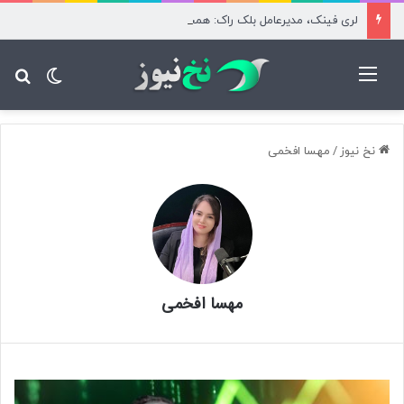
لری فینک، مدیرعامل بلک راک: همچنان به آینده بیت کوین بسیار خوش‌بین هستم
منو
تغییر پ
جس
نخ نیوز
/
مهسا افخمی
مهسا افخمی