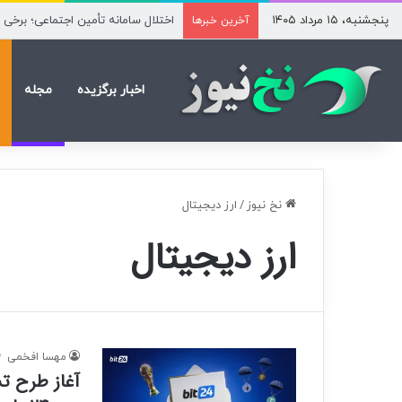
پنجشنبه، ۱۵ مرداد ۱۴۰۵
عبداللهی: پرسپولیس ۹ نفره شد، ۱۰ نفر غریبه به رختکن استقلال آمدند
آخرین خبرها
اخبار برگزیده
مجله
نخ نیوز
/
ارز دیجیتال
ارز دیجیتال
مهسا افخمی
آغاز طرح ت