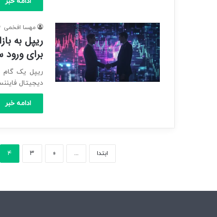
ادامه خبر
مهسا افخمی
برای ورود س
ریپل یک گام د
دیجیتال فایننس (SBI Digital Finance) با
ادامه خبر
ابتدا
...
«
۳
۴