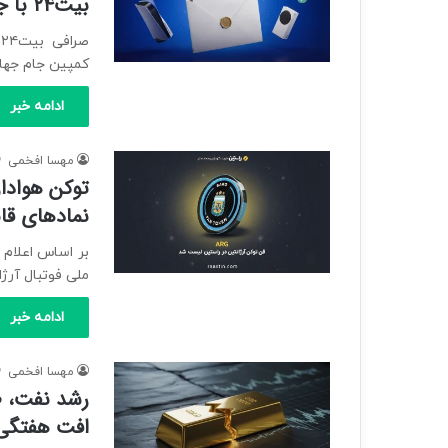
بیت۲۴ با جایزه ۵۰ میلیون تومانی
ص
کمپین جام جهان
ادامه خبر
مهسا افخمی
نمادهای قا
ملی فوتبال آرژ
ادامه خبر
مهسا افخمی
رشد نفت، طل
افت هفتگی 