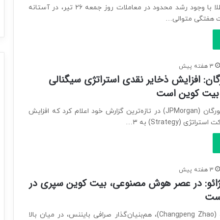
قیمت جهانی طلا با وجود رشد محدود در معاملات روز جمعه ۲۶ تیر، در آستانه
 هفتگی متوالی…
3 هفته پیش
ان: افزایش ذخایر نقدی استراتژی سیگنالی
 بیت کوین است
بانک جی پی مورگان (JPMorgan) در تازه‌ترین گزارش خود اعلام کرد که افزایش
ژی (Strategy) به ۳…
3 هفته پیش
ائو: در عصر هوش مصنوعی، بیت کوین سپری در
است
چانگ پنگ ژائو (Changpeng Zhao)، هم‌بنیان‌گذار صرافی بایننس، در میان بالا