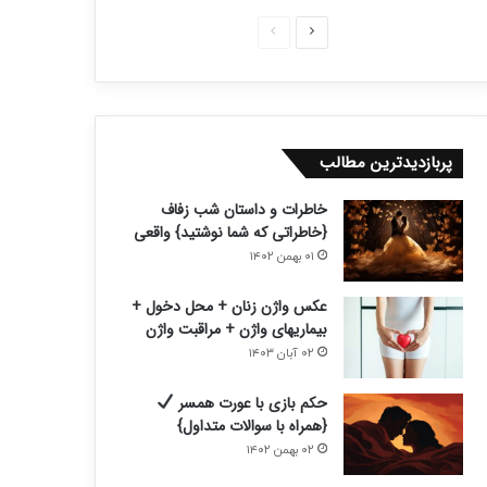
ص
ص
ف
ف
ح
ح
ه
ه
ب
ق
پربازدیدترین مطالب
ع
ب
خاطرات و داستان شب زفاف
د
ل
{خاطراتی که شما نوشتید} واقعی
ی
ی
۰۱ بهمن ۱۴۰۲
عکس واژن زنان + محل دخول +
بیماریهای واژن + مراقبت واژن
۰۲ آبان ۱۴۰۳
حکم بازی با عورت همسر
{همراه با سوالات متداول}
۰۲ بهمن ۱۴۰۲