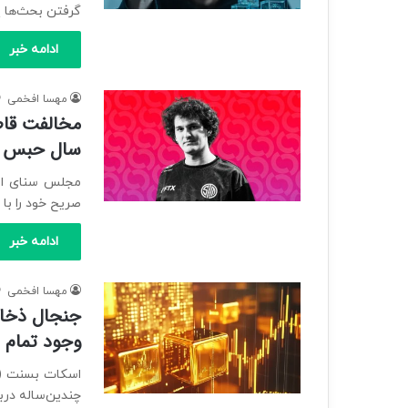
گرفتن بحث‌ها پ
ادامه خبر
مهسا افخمی
سال حبس پا
مجلس سنای ایا
صریح خود را با
ادامه خبر
مهسا افخمی
جنجال ذخایر
وجود تمام ط
چندین‌ساله درب