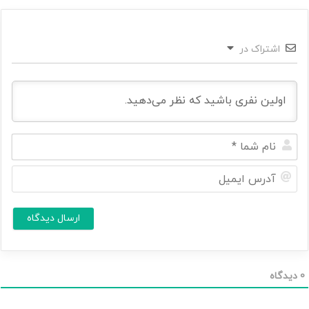
اشتراک در
ن
ا
م
آ
ش
د
م
ر
ا
س
ا
*
ی
م
ی
ل
0
دیدگاه