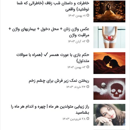
خاطرات و داستان شب زفاف {خاطراتی که شما
ع
ب
نوشتید} واقعی
د
ل
۰۱ بهمن ۱۴۰۲
ی
ی
عکس واژن زنان + محل دخول + بیماریهای واژن +
مراقبت واژن
۰۲ آبان ۱۴۰۳
حکم بازی با عورت همسر
{همراه با سوالات
متداول}
۰۲ بهمن ۱۴۰۲
ریختن نمک زیر فرش برای چشم زخم
۲۴ خرداد ۱۴۰۳
راز زیبایی متولدین هر ماه | چهره و اندام هر ماه را
بشناسید
۲۸ فروردین ۱۴۰۳