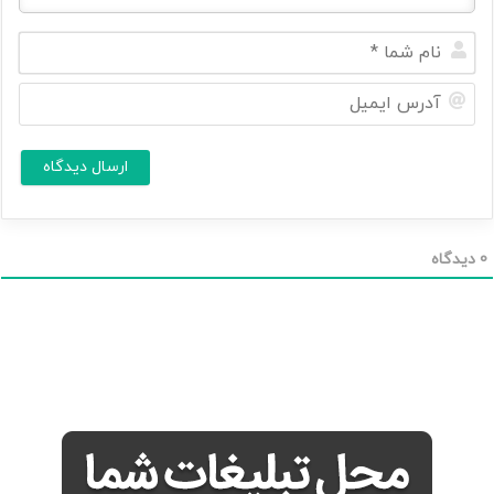
ن
ا
م
آ
ش
د
م
ر
ا
س
ا
*
ی
م
ی
ل
0
دیدگاه