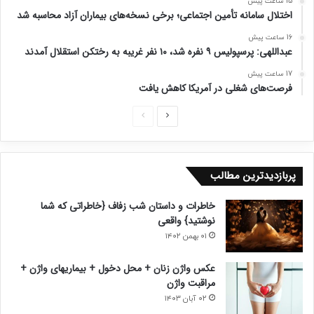
15 ساعت پیش
اختلال سامانه تأمین اجتماعی؛ برخی نسخه‌های بیماران آزاد محاسبه شد
16 ساعت پیش
عبداللهی: پرسپولیس ۹ نفره شد، ۱۰ نفر غریبه به رختکن استقلال آمدند
17 ساعت پیش
فرصت‌های شغلی در آمریکا کاهش یافت
ص
ص
ف
ف
ح
ح
پربازدیدترین مطالب
ه
ه
ب
ق
خاطرات و داستان شب زفاف {خاطراتی که شما
ع
ب
نوشتید} واقعی
د
ل
۰۱ بهمن ۱۴۰۲
ی
ی
عکس واژن زنان + محل دخول + بیماریهای واژن +
مراقبت واژن
۰۲ آبان ۱۴۰۳