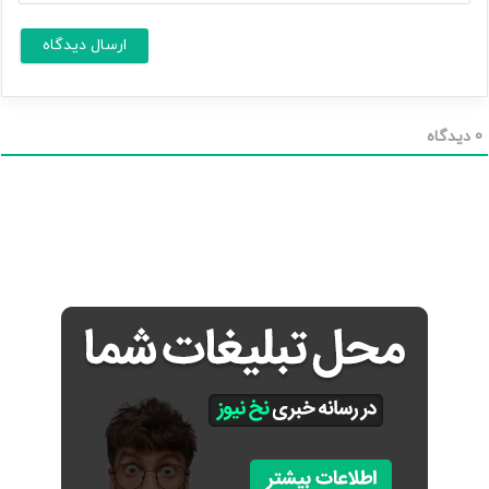
ر
ا
س
ا
*
ی
م
ی
ل
0
دیدگاه