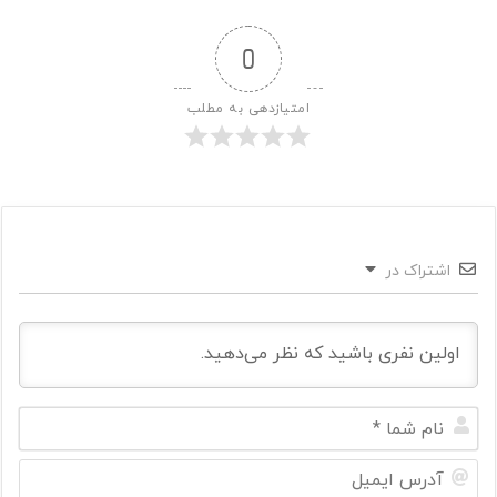
0
امتیازدهی به مطلب
اشتراک در
ن
ا
م
آ
ش
د
م