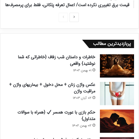
قیمت برق تغییری نکرده است/ اعمال تعرفه پلکانی، فقط برای پرمصرف‌ها
ص
ص
ف
ف
ح
ح
پربازدیدترین مطالب
ه
ه
ب
ق
خاطرات و داستان شب زفاف {خاطراتی که شما
ع
ب
نوشتید} واقعی
د
ل
۰۱ بهمن ۱۴۰۲
ی
ی
عکس واژن زنان + محل دخول + بیماریهای واژن +
مراقبت واژن
۰۲ آبان ۱۴۰۳
حکم بازی با عورت همسر
{همراه با سوالات
متداول}
۰۲ بهمن ۱۴۰۲