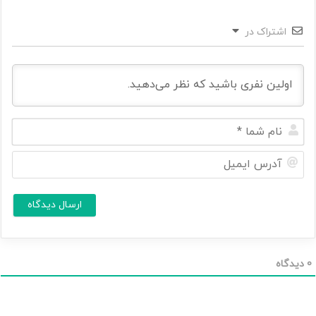
اشتراک در
ن
ا
م
آ
ش
د
م
ر
ا
س
ا
*
ی
م
ی
ل
0
دیدگاه