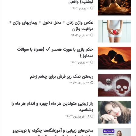
نوشتید} واقعی
د
ل
۰۱ بهمن ۱۴۰۲
ی
ی
عکس واژن زنان + محل دخول + بیماریهای واژن +
مراقبت واژن
۰۲ آبان ۱۴۰۳
حکم بازی با عورت همسر
{همراه با سوالات
متداول}
۰۲ بهمن ۱۴۰۲
ریختن نمک زیر فرش برای چشم زخم
۲۴ خرداد ۱۴۰۳
راز زیبایی متولدین هر ماه | چهره و اندام هر ماه را
بشناسید
۲۸ فروردین ۱۴۰۳
سالن‌های زیبایی و آموزشگاه‌ها چگونه با نوبت‌پرو