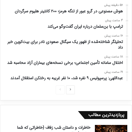
56 دقیقه پیش
هوش مصنوعی در گرو عبور از تنگه هرمز؛ ۲۰۰ کانتینر هلیوم سرگردان
4 ساعت پیش
ترامپ با بن‌سلمان درباره ایران گفت‌وگو می‌کند
16 ساعت پیش
تحلیلگر شناخته‌شده از ظهور یک سیگنال صعودی نادر برای بیت‌کوین خبر
داد
18 ساعت پیش
اختلال سامانه تأمین اجتماعی؛ برخی نسخه‌های بیماران آزاد محاسبه شد
19 ساعت پیش
عبداللهی: پرسپولیس ۹ نفره شد، ۱۰ نفر غریبه به رختکن استقلال آمدند
ص
ص
ف
ف
ح
ح
پربازدیدترین مطالب
ه
ه
ب
ق
خاطرات و داستان شب زفاف {خاطراتی که شما
ع
ب