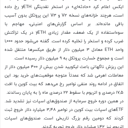
ایکس اعلام کرد «حادثه‌ای» در استخر نقدینگی yETH رخ داده
است، هرچند خزانه‌های نسخه ‌V2 و ‌V3 این پروتکل بدون آسیب
باقی مانده‌اند. بر اساس گزارش‌های امنیتی، مهاجم با
سوءاستفاده از یک ضعف، مقدار زیادی yETH در یک تراکنش
ضرب کرده و استخر را تخلیه کرده است. گفته می‌شود حدود ‌۱,۰۰۰
واحد ETH معادل ‌۳ میلیون دلار از طریق میکسرها منتقل شده
است و مجموع خسارت پروتکل به ‌۹ میلیون دلار رسیده است.
این ریزش ناگهانی باعث لیکویید شدن بیش از ‌۴۰۰ میلیون دلار از
معاملات اهرمی شد که عمدتاً متوجه موقعیت‌های خرید بود. این
اتفاق در ادامه روند منفی نوامبر رخ می‌دهد که بیت‌ کوین با افت
‌۱۷,۵ درصدی و اتریوم با سقوط ‌۲۲ درصدی ماه را به پایان رساندند.
در همین دوره خروج سرمایه از صندوق‌های اسپات نیز تشدید شد.
ETFهای اسپات بیت‌ کوین در نوامبر ‌۳,۴۸ میلیارد دلار خروج ثبت
کردند که دومین رقم بزرگ تاریخی است. صندوق‌های اسپات
اتریوم نیز ‌۱,۴۲ میلیارد دلار خروج تجربه کردند.