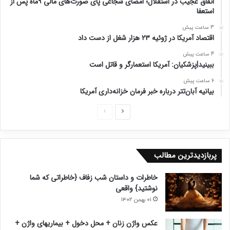
اتفاق عجیب در استقلال؛ امضای شجاعی پای صورت‌های مالی ۹ماه پس از
استعفا
3 ساعت پیش
اقتصاد آمریکا در ژوئیه ۲۳ هزار شغل از دست داد
4 ساعت پیش
ببینید|پزشکیان: آمریکا استعمارگر و قاتل است
6 ساعت پیش
بیانیه آبان‌تتر درباره خبر فرمان خزانه‌داری آمریکا
ص
ص
ف
ف
ح
ح
پربازدیدترین مطالب
ه
ه
ب
ق
خاطرات و داستان شب زفاف {خاطراتی که شما
ع
ب
نوشتید} واقعی
د
ل
۰۱ بهمن ۱۴۰۲
ی
ی
عکس واژن زنان + محل دخول + بیماریهای واژن +