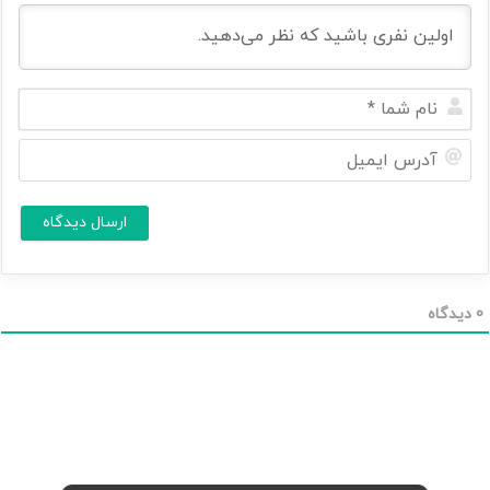
ن
ا
م
آ
ش
د
م
ر
ا
س
ا
*
ی
م
ی
ل
0
دیدگاه