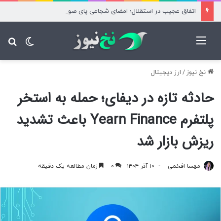
اتفاق عجیب در استقلال؛ امضای شجاعی پای صورت‌های مالی ۹ماه پس از استعفا
منو
تغییر پ
جس
نخ نیوز
/
ارز دیجیتال
حادثه تازه در دیفای؛ حمله به استخر
پلتفرم Yearn Finance باعث تشدید
ریزش بازار شد
مهسا افخمی
۱۰ آذر ۱۴۰۴
۰
زمان مطالعه یک دقیقه