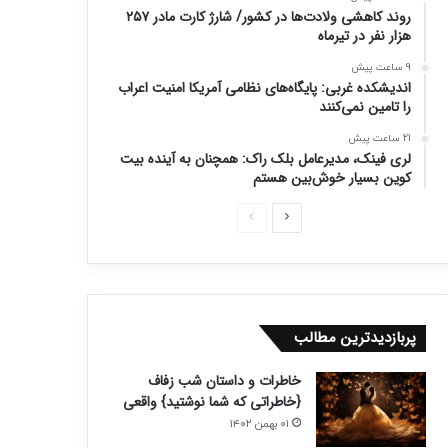
روند کاهشی ولادت‌ها در کشور/ شارژ کارت مادر ۲۵۷
هزار نفر در تیرماه
9 ساعت پیش
اندیشکده غربی: پایگاه‌های نظامی آمریکا امنیت اعراب
را تامین نمی‌کنند
21 ساعت پیش
لری فینک، مدیرعامل بلک راک: همچنان به آینده بیت
کوین بسیار خوش‌بین هستم
ص
ص
ف
ف
ح
ح
ه
ه
ب
ق
پربازدیدترین مطالب
ع
ب
خاطرات و داستان شب زفاف
د
ل
{خاطراتی که شما نوشتید} واقعی
ی
ی
۰۱ بهمن ۱۴۰۲