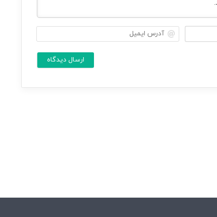
ن
آ
ا
د
م
ر
ش
س
م
ا
ا
ی
م
*
ی
ل