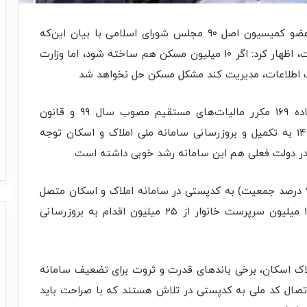
، علی خضریان عضو کمیسیون اصل ۹۰ مجلس شورای اسلامی با بیان این‌که
مدیریت بازار مسکن بدون داده‌های دقیق ممکن نیست، اظهار کرد: اگر ۱۰ میلیون مسکن هم ساخته شود، اما وزارت
فیت اطلاعات، مدیریت کند مشکل مسکن حل نخواهد شد
وی افزود: در این راستا مجلس در قانون اصلاح ماده ۱۶۹ مکرر مالیات‌های مستقیم مصوب سال ۹۹ و قانون
ساماندهی زمین، مسکن و اجاره‌بها مصوب سال ۱۴۰۳ به تکمیل و بروزرسانی سامانه ملی املاک و اسکان توجه
در دولت فعلی هم این سامانه رشد خوبی داشته است.
وی ادامه داد: طی ۴ سال اخیر ۷۸ میلیون کدملی (۹۰ درصد جمعیت)‌ به کدپستی در سامانه املاک و اسکان متصل
شده که با خوداظهاری روزانه حدود ۱۰۰ هزار نفر، ۱۴ میلیون سرپرست خانوار از ۲۵ میلیون اقدام به بروزرسانی
لاک اسکان، برخی باندهای قدرت و ثروت برای تضعیف سامانه
تصال کد ملی به کدپستی در تلاش هستند که با صراحت باید