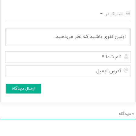
اشتراک در
ن
ا
م
آ
ش
د
م
ر
ا
س
ا
*
ی
م
ی
ل
0
دیدگاه