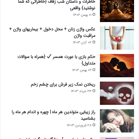
خاطرات و داستان شب زفاف {خاطراتی که شما
ع
ب
نوشتید} واقعی
د
ل
۰۱ بهمن ۱۴۰۲
ی
ی
عکس واژن زنان + محل دخول + بیماریهای واژن +
مراقبت واژن
۰۲ آبان ۱۴۰۳
حکم بازی با عورت همسر
{همراه با سوالات
متداول}
۰۲ بهمن ۱۴۰۲
ریختن نمک زیر فرش برای چشم زخم
۲۴ خرداد ۱۴۰۳
راز زیبایی متولدین هر ماه | چهره و اندام هر ماه را
بشناسید
۲۸ فروردین ۱۴۰۳