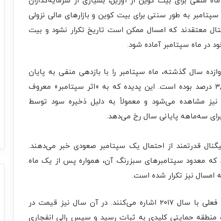
 منفی برای بیت‌ کوین از آوریل، بسیاری از سرمایه‌گذاران
 سپتامبر به طور سنتی برای بیت‌ کوین و بازارهای مالی نزولی
منتال معتقدند که امسال ممکن است تاریخ تکرار نشود و بیت‌
در ماه سپتامبر آماده شود.
از دوازده سال گذشته، ماه سپتامبر را با بازدهی منفی به پایان
رسانده و میانگین بازدهی آن در این ماه منفی ۳٬۸۰ درصد بوده است. این پدیده که به «اثر سپتامبر» معروف
ست، در بازارهای سنتی مانند شاخص S&P ۵۰۰ نیز مشاهده می‌شود و معمولاً به دلیل ذخیره سود توسط
برای سه‌ماهه پایانی سال رخ می‌دهد.
یگنال قدرتمند از احتمال یک سپتامبر صعودی خبر می‌دهند.
 که معدود سپتامبرهای سبزرنگ آن، همواره پس از یک ماه
 امسال نیز تکرار شده است.
دوم، تحلیلگران به شباهت خیره‌کننده نمودار قیمت فعلی با سال ۲۰۱۷ اشاره می‌کنند. در آن سال نیز قیمت در
 منطقه حمایتی کلیدی به ثبات رسید و سپس رالی انفجاری