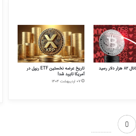
لار رسید
‏تاریخ عرضه نخستین ETF ریپل در
آمریکا تایید شد!
۰۷ اردیبهشت ۱۴۰۴
0