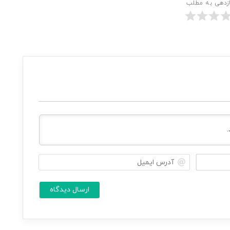
ازدهی به مطلب
ن
آ
ا
د
م
ر
ش
س
م
ا
ا
ی
م
*
ی