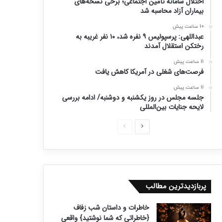
اختلال سامانه تأمین اجتماعی؛ برخی نسخه‌های
بیماران آزاد محاسبه شد
10 ساعت پیش
عبداللهی: پرسپولیس ۹ نفره شد، ۱۰ نفر غریبه به
رختکن استقلال آمدند
11 ساعت پیش
فرصت‌های شغلی در آمریکا کاهش یافت
11 ساعت پیش
جلسه مجلس در روز یکشنبه و دوشنبه/ ادامه بررسی
لایحه جنایات بین‌المللی
ص
ص
ف
ف
ح
ح
ه
ه
ب
ق
پربازدیدترین مطالب
ع
ب
خاطرات و داستان شب زفاف
د
ل
{خاطراتی که شما نوشتید} واقعی