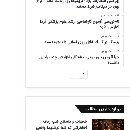
چرخش انتظارات بازار؛ تریدرها روی ثابت ماندن نرخ
بهره در سپتامبر شرط بستند
16 ساعت پیش
نام‌نویسی آزمون کارشناسی ارشد علوم پزشکی فردا
آغاز می شود
17 ساعت پیش
ریسک بزرگ استقلال روی آسانی با پنجره بسته
18 ساعت پیش
چرا قبوض برق برخی مشترکان افزایش چند برابری
داشت؟
ص
ص
ف
ف
ح
ح
ه
ه
ب
ق
پربازدیدترین مطالب
ع
ب
خاطرات و داستان شب زفاف
د
ل
{خاطراتی که شما نوشتید} واقعی