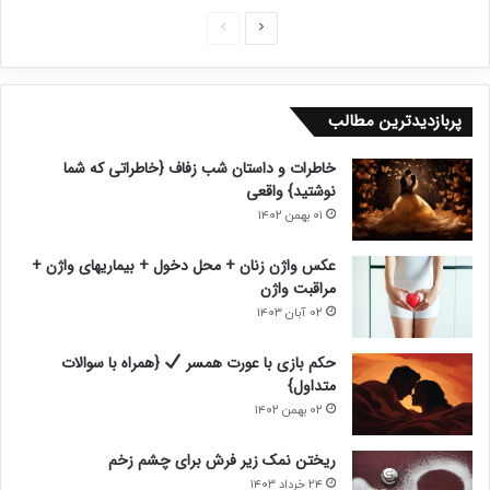
ص
ص
ف
ف
ح
ح
پربازدیدترین مطالب
ه
ه
ب
ق
خاطرات و داستان شب زفاف {خاطراتی که شما
ع
ب
نوشتید} واقعی
د
ل
۰۱ بهمن ۱۴۰۲
ی
ی
عکس واژن زنان + محل دخول + بیماریهای واژن +
مراقبت واژن
۰۲ آبان ۱۴۰۳
حکم بازی با عورت همسر
{همراه با سوالات
متداول}
۰۲ بهمن ۱۴۰۲
ریختن نمک زیر فرش برای چشم زخم
۲۴ خرداد ۱۴۰۳