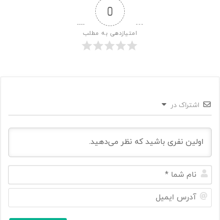
0
امتیازدهی به مطلب
اشتراک در
ن
ا
م
آ
ش
د
م
ر
ا
س