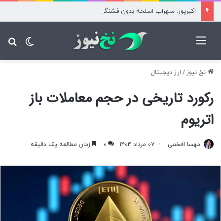
اکبرپور: سهراب اسلحه‌ بدون فشنگ دارد/ رضاییان به خاطر پول آمد
منو
تغییر پ
جس
نخ نیوز
/
ارز دیجیتال
رکورد تاریخی در حجم معاملات باز
اتریوم
مهسا افخمی
۰۷ مرداد ۱۴۰۴
۰
زمان مطالعه یک دقیقه