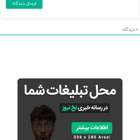
ا
*
ی
م
ی
ل
0
دیدگاه