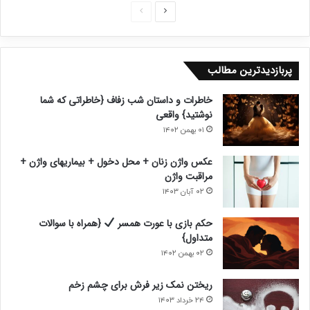
ص
ص
ف
ف
ح
ح
پربازدیدترین مطالب
ه
ه
ب
ق
خاطرات و داستان شب زفاف {خاطراتی که شما
ع
ب
نوشتید} واقعی
د
ل
۰۱ بهمن ۱۴۰۲
ی
ی
عکس واژن زنان + محل دخول + بیماریهای واژن +
مراقبت واژن
۰۲ آبان ۱۴۰۳
حکم بازی با عورت همسر
{همراه با سوالات
متداول}
۰۲ بهمن ۱۴۰۲
ریختن نمک زیر فرش برای چشم زخم
۲۴ خرداد ۱۴۰۳