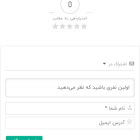
0
امتیازدهی به مطلب
اشتراک در
ن
ا
م
آ
ش
د
م
ر
ا
س