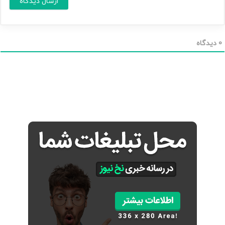
ا
*
ی
م
ی
ل
0
دیدگاه