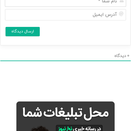
ا
م
آ
ش
د
م
ر
ا
س
ا
*
ی
م
ی
ل
0
دیدگاه