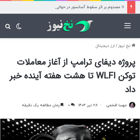
۱۱ مصدوم بر اثر سقوط آسانسور در حوالی میدان آرژانتین
منو
تغییر پ
جس
نخ نیوز
/
ارز دیجیتال
پروژه دیفای ترامپ از آغاز معاملات
توکن WLFI تا هشت هفته آینده خبر
داد
مهسا افخمی
۲۸ تیر ۱۴۰۴
۰
زمان مطالعه یک دقیقه