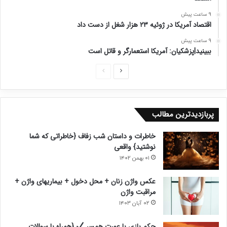
9 ساعت پیش
اقتصاد آمریکا در ژوئیه ۲۳ هزار شغل از دست داد
9 ساعت پیش
ببینید|پزشکیان: آمریکا استعمارگر و قاتل است
ص
ص
ف
ف
ح
ح
پربازدیدترین مطالب
ه
ه
ب
ق
خاطرات و داستان شب زفاف {خاطراتی که شما
ع
ب
نوشتید} واقعی
د
ل
۰۱ بهمن ۱۴۰۲
ی
ی
عکس واژن زنان + محل دخول + بیماریهای واژن +
مراقبت واژن
۰۲ آبان ۱۴۰۳
حکم بازی با عورت همسر
{همراه با سوالات