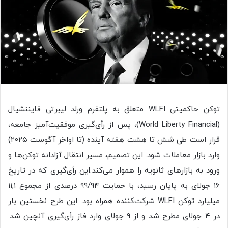
توکن حاکمیتی WLFI متعلق به پلتفرم ورلد لیبرتی فایننشیال
(World Liberty Financial)، پس از رأی‌گیری موفقیت‌آمیز جامعه،
قرار است طی شش تا هشت هفته آینده (تا اواخر آگوست ۲۰۲۵)
وارد بازار معاملات شود. این تصمیم، مسیر انتقال آزادانه توکن‌ها و
ورود به بازارهای ثانویه را هموار می‌کند.این رأی‌گیری که در تاریخ
۱۶ جولای به پایان رسید، با حمایت ۹۹/۹۴ درصدی از مجموع ۱۱,۱
میلیارد توکن WLFI شرکت‌کننده همراه بود. این طرح نخستین بار
در ۴ جولای مطرح شد و از ۹ جولای وارد فاز رأی‌گیری آنچین شد.