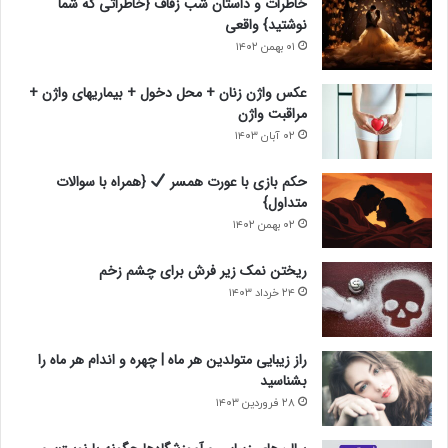
خاطرات و داستان شب زفاف {خاطراتی که شما
ع
ب
نوشتید} واقعی
د
ل
۰۱ بهمن ۱۴۰۲
ی
ی
عکس واژن زنان + محل دخول + بیماریهای واژن +
مراقبت واژن
۰۲ آبان ۱۴۰۳
حکم بازی با عورت همسر
{همراه با سوالات
متداول}
۰۲ بهمن ۱۴۰۲
ریختن نمک زیر فرش برای چشم زخم
۲۴ خرداد ۱۴۰۳
راز زیبایی متولدین هر ماه | چهره و اندام هر ماه را
بشناسید
۲۸ فروردین ۱۴۰۳