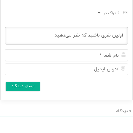
اشتراک در
ن
ا
م
آ
ش
د
م
ر
ا
س
ا
*
ی
م
ی
ل
0
دیدگاه