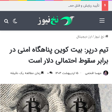
تأیید ربایش و قتل حمیدرضا رجب‌زاده
منو
تغییر پ
جس
نخ نیوز
/
ارز دیجیتال
تیم درپر: بیت کوین پناهگاه امنی در
برابر سقوط احتمالی دلار است
مهسا افخمی
۱۵ اردیبهشت ۱۴۰۴
۰
زمان مطالعه یک دقیقه