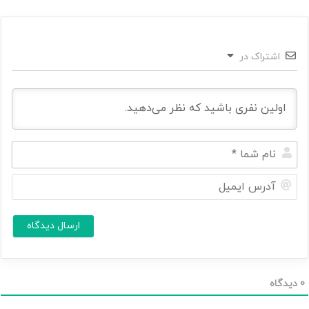
اشتراک در
ن
ا
م
آ
ش
د
م
ر
ا
س
ا
*
ی
م
ی
ل
0
دیدگاه