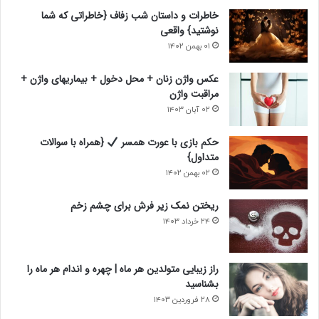
ب
ق
خاطرات و داستان شب زفاف {خاطراتی که شما
ع
ب
نوشتید} واقعی
د
ل
۰۱ بهمن ۱۴۰۲
ی
ی
عکس واژن زنان + محل دخول + بیماریهای واژن +
مراقبت واژن
۰۲ آبان ۱۴۰۳
حکم بازی با عورت همسر
{همراه با سوالات
متداول}
۰۲ بهمن ۱۴۰۲
ریختن نمک زیر فرش برای چشم زخم
۲۴ خرداد ۱۴۰۳
راز زیبایی متولدین هر ماه | چهره و اندام هر ماه را
بشناسید
۲۸ فروردین ۱۴۰۳