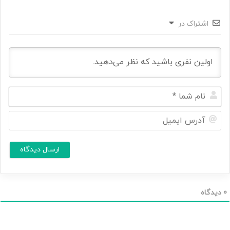
اشتراک در
ن
ا
م
آ
ش
د
م
ر
ا
س
ا
*
ی
م
ی
ل
0
دیدگاه