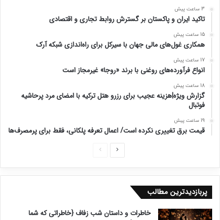
3 ساعت پیش
تاکید ایران و پاکستان بر گسترش روابط تجاری و اقتصادی
15 ساعت پیش
همکاری غول‌های مالی جهان با سیرکل برای راه‌اندازی شبکه آرک
17 ساعت پیش
انواع فرآورده‌های روغنی با برند «روجا» غیرمجاز است
18 ساعت پیش
گزارش ویژه|هزینه‌ عجیب برای رزرو هتل ترکیه با امضای مرد پرحاشیه
فوتبال
19 ساعت پیش
قیمت برق تغییری نکرده است/ اعمال تعرفه پلکانی، فقط برای پرمصرف‌ها
ص
ص
ف
ف
ح
ح
پربازدیدترین مطالب
ه
ه
ب
ق
خاطرات و داستان شب زفاف {خاطراتی که شما
ع
ب