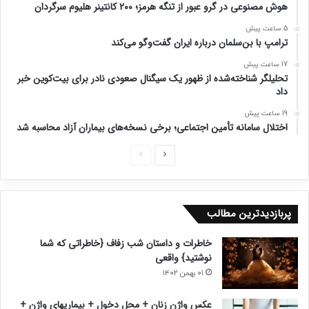
هوش مصنوعی در گرو عبور از تنگه هرمز؛ ۲۰۰ کانتینر هلیوم سرگردان
5 ساعت پیش
ترامپ با بن‌سلمان درباره ایران گفت‌وگو می‌کند
17 ساعت پیش
تحلیلگر شناخته‌شده از ظهور یک سیگنال صعودی نادر برای بیت‌کوین خبر
داد
19 ساعت پیش
اختلال سامانه تأمین اجتماعی؛ برخی نسخه‌های بیماران آزاد محاسبه شد
ص
ص
ف
ف
ح
ح
پربازدیدترین مطالب
ه
ه
ب
ق
خاطرات و داستان شب زفاف {خاطراتی که شما
ع
ب
نوشتید} واقعی
د
ل
۰۱ بهمن ۱۴۰۲
ی
ی
عکس واژن زنان + محل دخول + بیماریهای واژن +