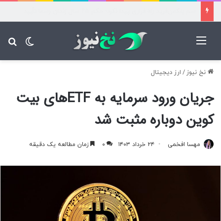
هوش مصنوعی در گرو عبور از تنگه هرمز؛ ۲۰۰ کانتینر هلیوم سرگردان
منو
تغییر پ
جس
نخ نیوز
/
ارز دیجیتال
جریان ورود سرمایه به ETFهای بیت
کوین دوباره مثبت شد
مهسا افخمی
۲۴ خرداد ۱۴۰۳
۰
زمان مطالعه یک دقیقه