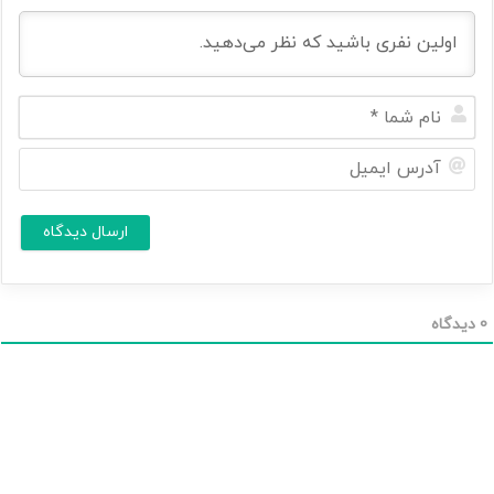
ن
ا
م
آ
ش
د
م
ر
ا
س
ا
*
ی
م
ی
ل
0
دیدگاه