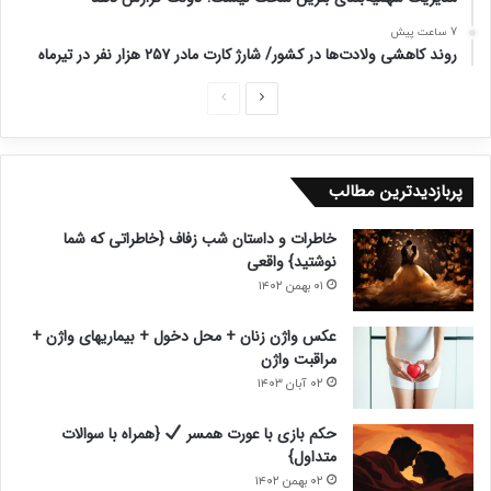
7 ساعت پیش
روند کاهشی ولادت‌ها در کشور/ شارژ کارت مادر ۲۵۷ هزار نفر در تیرماه
ص
ص
ف
ف
ح
ح
پربازدیدترین مطالب
ه
ه
ب
ق
خاطرات و داستان شب زفاف {خاطراتی که شما
ع
ب
نوشتید} واقعی
د
ل
۰۱ بهمن ۱۴۰۲
ی
ی
عکس واژن زنان + محل دخول + بیماریهای واژن +
مراقبت واژن
۰۲ آبان ۱۴۰۳
حکم بازی با عورت همسر
{همراه با سوالات
متداول}
۰۲ بهمن ۱۴۰۲