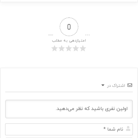
0
امتیازدهی به مطلب
اشتراک در
ن
ا
م