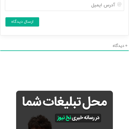
آ
ش
د
م
ر
ا
س
ا
*
ی
م
ی
ل
0
دیدگاه