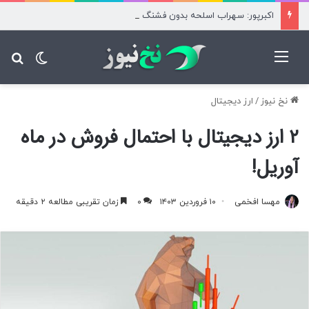
اکبرپور: سهراب اسلحه‌ بدون فشنگ دارد/ رضاییان به خاطر پول آمد
منو
تغییر پ
جس
نخ نیوز
/
ارز دیجیتال
۲ ارز دیجیتال با احتمال فروش در ماه
آوریل!
مهسا افخمی
۱۰ فروردین ۱۴۰۳
۰
زمان تقریبی مطالعه ۲ دقیقه