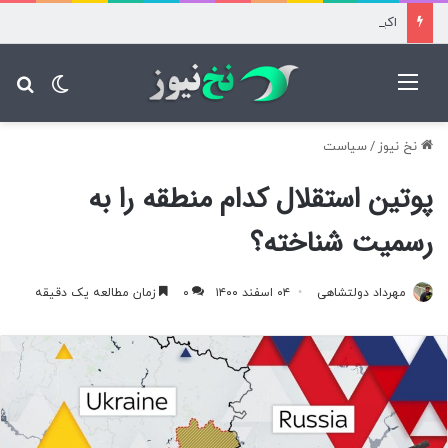
اکبرپور: سهراب اسلحه‌ بدون فشنگ دارد/ رضاییان به خاطر پول آمد
منو
تغییر پ
جس
نخ نیوز
/
سیاست
پوتین استقلال کدام منطقه را به
رسمیت شناخته؟
مهرداد دولتشاهی
۰۴ اسفند ۱۴۰۰
۰
زمان مطالعه یک دقیقه