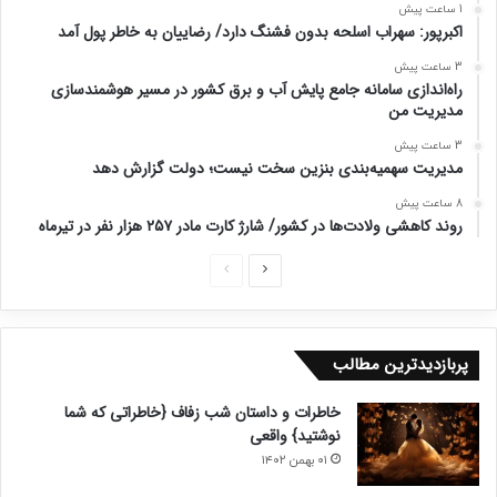
1 ساعت پیش
اکبرپور: سهراب اسلحه‌ بدون فشنگ دارد/ رضاییان به خاطر پول آمد
3 ساعت پیش
راه‌اندازی سامانه جامع پایش آب و برق کشور در مسیر هوشمندسازی
مدیریت من
3 ساعت پیش
مدیریت سهمیه‌بندی بنزین سخت نیست؛ دولت گزارش دهد
8 ساعت پیش
روند کاهشی ولادت‌ها در کشور/ شارژ کارت مادر ۲۵۷ هزار نفر در تیرماه
ص
ص
ف
ف
ح
ح
پربازدیدترین مطالب
ه
ه
ب
ق
خاطرات و داستان شب زفاف {خاطراتی که شما
ع
ب
نوشتید} واقعی
د
ل
۰۱ بهمن ۱۴۰۲
ی
ی