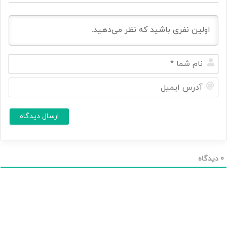
ن
ا
م
آ
ش
د
م
ر
ا
س
ا
*
ی
م
ی
ل
0
دیدگاه