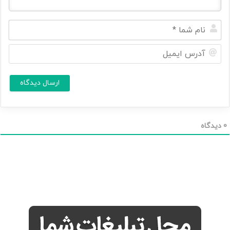
ن
ا
م
آ
ش
د
م
ر
ا
س
ا
*
ی
م
ی
ل
0
دیدگاه