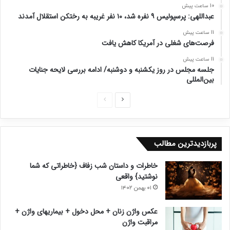
10 ساعت پیش
عبداللهی: پرسپولیس ۹ نفره شد، ۱۰ نفر غریبه به رختکن استقلال آمدند
11 ساعت پیش
فرصت‌های شغلی در آمریکا کاهش یافت
11 ساعت پیش
جلسه مجلس در روز یکشنبه و دوشنبه/ ادامه بررسی لایحه جنایات
بین‌المللی
ص
ص
ف
ف
ح
ح
پربازدیدترین مطالب
ه
ه
ب
ق
خاطرات و داستان شب زفاف {خاطراتی که شما
ع
ب
نوشتید} واقعی
د
ل
۰۱ بهمن ۱۴۰۲
ی
ی
عکس واژن زنان + محل دخول + بیماریهای واژن +
مراقبت واژن