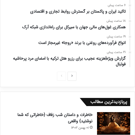
6 ساعت پیش
تاکید ایران و پاکستان بر گسترش روابط تجاری و اقتصادی
18 ساعت پیش
همکاری غول‌های مالی جهان با سیرکل برای راه‌اندازی شبکه آرک
19 ساعت پیش
انواع فرآورده‌های روغنی با برند «روجا» غیرمجاز است
21 ساعت پیش
گزارش ویژه|هزینه‌ عجیب برای رزرو هتل ترکیه با امضای مرد پرحاشیه
فوتبال
ص
ص
ف
ف
ح
ح
پربازدیدترین مطالب
ه
ه
ب
ق
خاطرات و داستان شب زفاف {خاطراتی که شما
ع
ب
نوشتید} واقعی
د
ل
۰۱ بهمن ۱۴۰۲