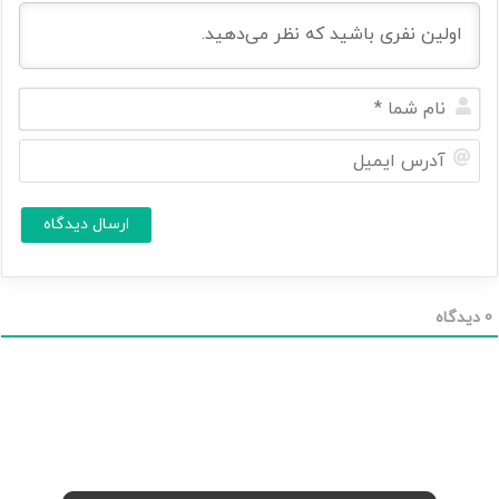
ن
ا
م
آ
ش
د
م
ر
ا
س
ا
*
ی
م
ی
ل
0
دیدگاه