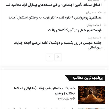
اختلال سامانه تأمین اجتماعی؛ برخی نسخه‌های بیماران آزاد محاسبه شد
10 ساعت پیش
عبداللهی: پرسپولیس ۹ نفره شد، ۱۰ نفر غریبه به رختکن استقلال آمدند
11 ساعت پیش
فرصت‌های شغلی در آمریکا کاهش یافت
11 ساعت پیش
جلسه مجلس در روز یکشنبه و دوشنبه/ ادامه بررسی لایحه جنایات
بین‌المللی
ص
ص
ف
ف
ح
ح
پربازدیدترین مطالب
ه
ه
ب
ق
خاطرات و داستان شب زفاف {خاطراتی که شما
ع
ب
نوشتید} واقعی
د
ل
۰۱ بهمن ۱۴۰۲
ی
ی