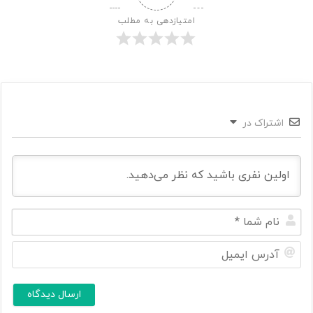
امتیازدهی به مطلب
اشتراک در
ن
ا
م
آ
ش
د
م
ر
ا
س
ا
*
ی