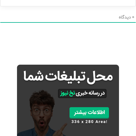
م
ی
ل
0
دیدگاه