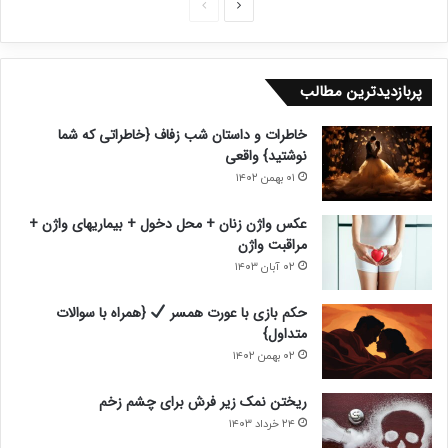
ص
ص
ف
ف
ح
ح
پربازدیدترین مطالب
ه
ه
ب
ق
خاطرات و داستان شب زفاف {خاطراتی که شما
ع
ب
نوشتید} واقعی
د
ل
۰۱ بهمن ۱۴۰۲
ی
ی
عکس واژن زنان + محل دخول + بیماریهای واژن +
مراقبت واژن
۰۲ آبان ۱۴۰۳
حکم بازی با عورت همسر
{همراه با سوالات
متداول}
۰۲ بهمن ۱۴۰۲
ریختن نمک زیر فرش برای چشم زخم
۲۴ خرداد ۱۴۰۳