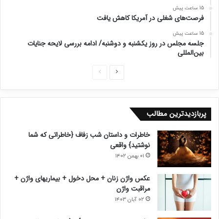
15 ساعت پیش
فرصت‌های شغلی در آمریکا کاهش یافت
15 ساعت پیش
جلسه مجلس در روز یکشنبه و دوشنبه/ ادامه بررسی لایحه جنایات
بین‌المللی
ص
ص
ف
ف
ح
ح
پربازدیدترین مطالب
ه
ه
ب
ق
خاطرات و داستان شب زفاف {خاطراتی که شما
ع
ب
نوشتید} واقعی
د
ل
۰۱ بهمن ۱۴۰۲
ی
ی
عکس واژن زنان + محل دخول + بیماریهای واژن +
مراقبت واژن
۰۲ آبان ۱۴۰۳