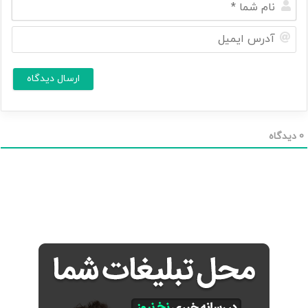
ا
م
آ
ش
د
م
ر
ا
س
ا
*
ی
م
ی
ل
0
دیدگاه