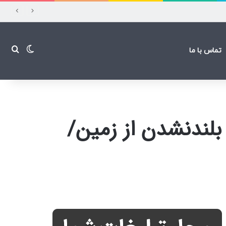
تغییر پ
جست
تماس با ما
بلندنشدن از زمین/