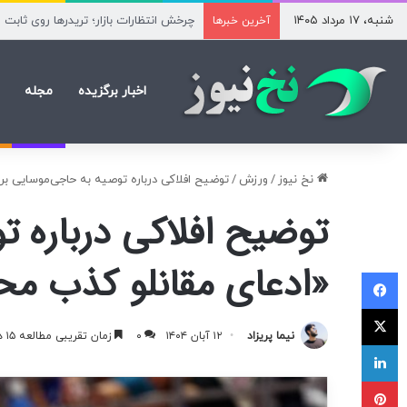
شنبه، ۱۷ مرداد ۱۴۰۵
نام‌نویسی آزمون کارشناسی ارشد علوم پ
آخرین خبرها
اخبار برگزیده
مجله
نخ نیوز
/
ورزش
/
توضیح افلاکی درباره توصیه به حاجی‌موسایی ب
توضیح افلاکی درباره ت
«ادعای مقانلو کذب 
فیسبوک
ایکس
نیما پریزاد
۱۲ آبان ۱۴۰۴
۰
زمان تقریبی مطالعه ۱۵ دقیقه
لینکداین
پینتریست