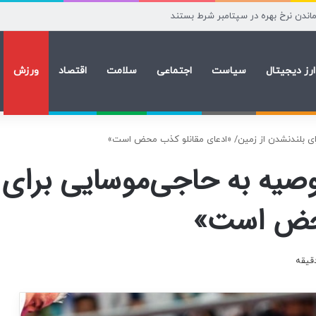
زشکی فردا آغاز می شود
ارز دیجیتال
سیاست
اجتماعی
سلامت
اقتصاد
ورزش
رای بلندنشدن از زمین/ «ادعای مقانلو کذب محض است»
وصیه به حاجی‌موسایی برای 
محض است»