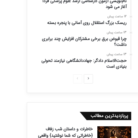
نام‌نویسی آزمون کارشناسی ارشد علوم پزشکی فردا
آغاز می شود
12 ساعت پیش
ریسک بزرگ استقلال روی آسانی با پنجره بسته
13 ساعت پیش
چرا قبوض برق برخی مشترکان افزایش چند برابری
داشت؟
13 ساعت پیش
حجت‌الاسلام دادگر: جهاددانشگاهی نیازمند تحولی
بنیادی است
ص
ص
ف
ف
ح
ح
ه
ه
ب
ق
پربازدیدترین مطالب
ع
ب
خاطرات و داستان شب زفاف
د
ل
{خاطراتی که شما نوشتید} واقعی