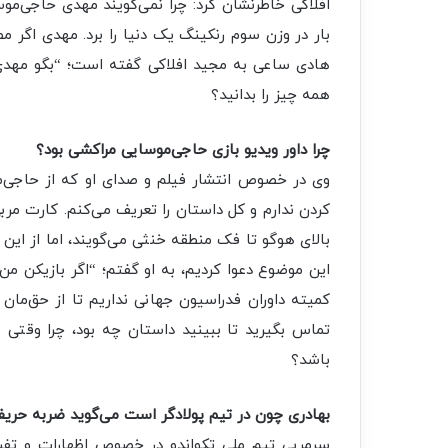
افلاکی خاطرنشان کرد: چرا نمی‌گویند مهدی حاجی‌م
بار در وزن سوم رنکینگ یک دنیا را برد. مهدی اگر م
هادی ساعی به مجید افلاکی گفته است؛ “بگو مهدی ح
همه چیز را بدانید؟
چرا داور ویدیو بازی حاجی‌موسایی‌ مراکشی بود؟
وی در خصوص انتشار فیلم و صدای او که از حاجی‌مو
کردن ندارم و کل داستان را تعریف می‌کنم. کارت مرب
بالای هوگو تا فک منطقه خنثی می‌گویند، اما از این 
این موضوع دعوا کردیم، به او گفتم؛ “اگر بازیکن من 
کمیته داوران فدراسیون جهانی نداریم تا از حق‌مان د
تماس بگیرید تا ببینید داستان چه بود، چرا وقتی م
باشد؟
بهادری چون در تیم پولادگر است می‌گوید ضربه حری
سرمربی تیم ملی تکواندو در خصوص اظهارات و تفس