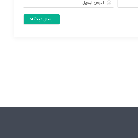
ن
آ
ا
د
م
ر
ش
س
م
ا
ا
ی
م
*
ی
ل