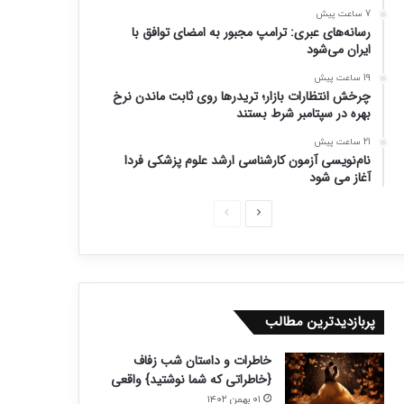
7 ساعت پیش
رسانه‌های عبری: ترامپ مجبور به امضای توافق با
ایران می‌شود
19 ساعت پیش
چرخش انتظارات بازار؛ تریدرها روی ثابت ماندن نرخ
بهره در سپتامبر شرط بستند
21 ساعت پیش
نام‌نویسی آزمون کارشناسی ارشد علوم پزشکی فردا
آغاز می شود
ص
ص
ف
ف
ح
ح
ه
ه
ب
ق
پربازدیدترین مطالب
ع
ب
خاطرات و داستان شب زفاف
د
ل
{خاطراتی که شما نوشتید} واقعی
ی
ی
۰۱ بهمن ۱۴۰۲