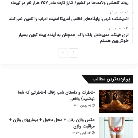
روند کاهشی ولادت‌ها در کشور/ شارژ کارت مادر ۲۵۷ هزار نفر در تیرماه
9 ساعت پیش
اندیشکده غربی: پایگاه‌های نظامی آمریکا امنیت اعراب را تامین نمی‌کنند
21 ساعت پیش
لری فینک، مدیرعامل بلک راک: همچنان به آینده بیت کوین بسیار
خوش‌بین هستم
ص
ص
ف
ف
ح
ح
پربازدیدترین مطالب
ه
ه
ب
ق
خاطرات و داستان شب زفاف {خاطراتی که شما
ع
ب
نوشتید} واقعی
د
ل
۰۱ بهمن ۱۴۰۲
ی
ی
عکس واژن زنان + محل دخول + بیماریهای واژن +
مراقبت واژن
۰۲ آبان ۱۴۰۳