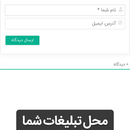
ن
ا
م
آ
ش
د
م
ر
ا
س
ا
*
ی
م
ی
ل
0
دیدگاه