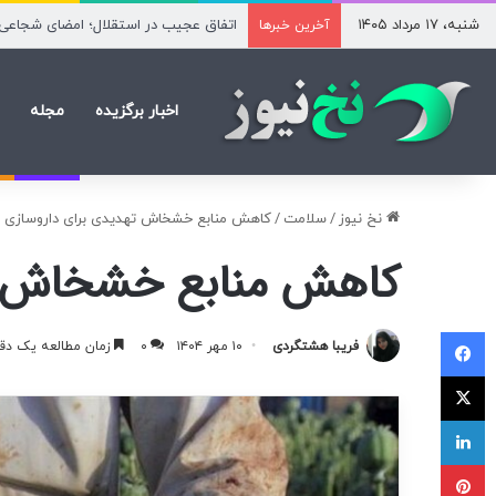
شنبه، ۱۷ مرداد ۱۴۰۵
اقتصاد آمریکا در ژوئیه ۲۳ هزار شغل از دست داد
آخرین خبرها
اخبار برگزیده
مجله
نخ نیوز
/
سلامت
/
کاهش منابع خشخاش تهدیدی برای داروسازی ای
کاهش منابع خشخاش ته
فیسبوک
فریبا هشتگردی
۱۰ مهر ۱۴۰۴
۰
زمان مطالعه یک دق
ایکس
لینکداین
پینتریست