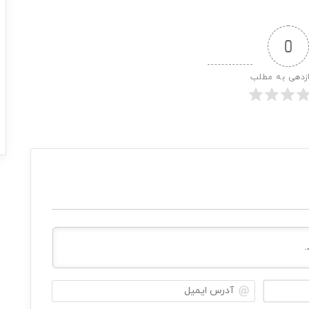
0
ازدهی به مطلب
ن
آ
ا
د