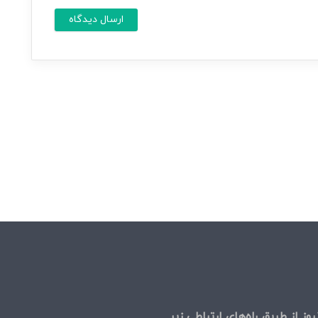
م
ر
ش
س
م
ا
ا
ی
م
*
ی
ل
وز از طریق راه‌های ارتباطی زیر