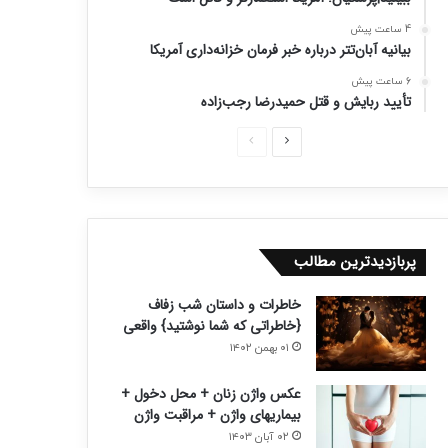
4 ساعت پیش
بیانیه آبان‌تتر درباره خبر فرمان خزانه‌داری آمریکا
6 ساعت پیش
تأیید ربایش و قتل حمیدرضا رجب‌زاده
ص
ص
ف
ف
ح
ح
ه
ه
ب
ق
پربازدیدترین مطالب
ع
ب
خاطرات و داستان شب زفاف
د
ل
{خاطراتی که شما نوشتید} واقعی
ی
ی
۰۱ بهمن ۱۴۰۲
عکس واژن زنان + محل دخول +
بیماریهای واژن + مراقبت واژن
۰۲ آبان ۱۴۰۳