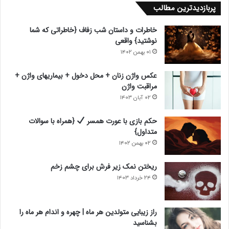
پربازدیدترین مطالب
ه
ه
ب
ق
خاطرات و داستان شب زفاف {خاطراتی که شما
ع
ب
نوشتید} واقعی
د
ل
۰۱ بهمن ۱۴۰۲
ی
ی
عکس واژن زنان + محل دخول + بیماریهای واژن +
مراقبت واژن
۰۲ آبان ۱۴۰۳
حکم بازی با عورت همسر
{همراه با سوالات
متداول}
۰۲ بهمن ۱۴۰۲
ریختن نمک زیر فرش برای چشم زخم
۲۴ خرداد ۱۴۰۳
راز زیبایی متولدین هر ماه | چهره و اندام هر ماه را
بشناسید