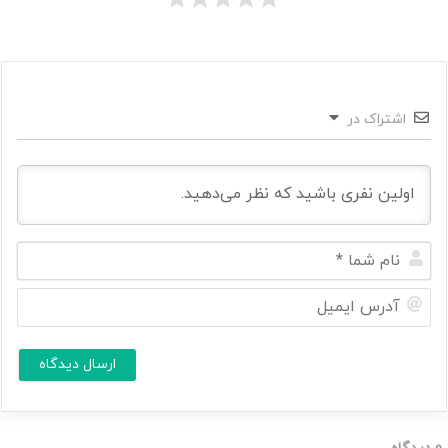
اشتراک در
ن
ا
م
آ
ش
د
م
ر
ا
س
ا
*
ی
م
ی
ل