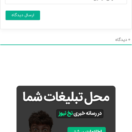
د
م
ر
ا
س
ا
*
ی
م
ی
ل
0
دیدگاه