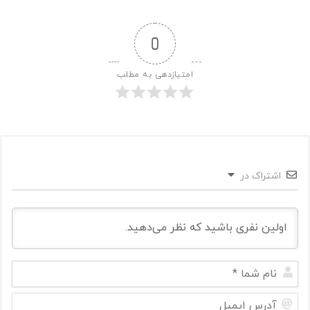
0
امتیازدهی به مطلب
اشتراک در
ن
ا
م
آ
ش