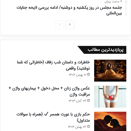
9 ساعت پیش
جلسه مجلس در روز یکشنبه و دوشنبه/ ادامه بررسی لایحه جنایات
بین‌المللی
ص
ص
ف
ف
ح
ح
پربازدیدترین مطالب
ه
ه
ب
ق
خاطرات و داستان شب زفاف {خاطراتی که شما
ع
ب
نوشتید} واقعی
د
ل
۰۱ بهمن ۱۴۰۲
ی
ی
عکس واژن زنان + محل دخول + بیماریهای واژن +
مراقبت واژن
۰۲ آبان ۱۴۰۳
حکم بازی با عورت همسر
{همراه با سوالات
متداول}
۰۲ بهمن ۱۴۰۲