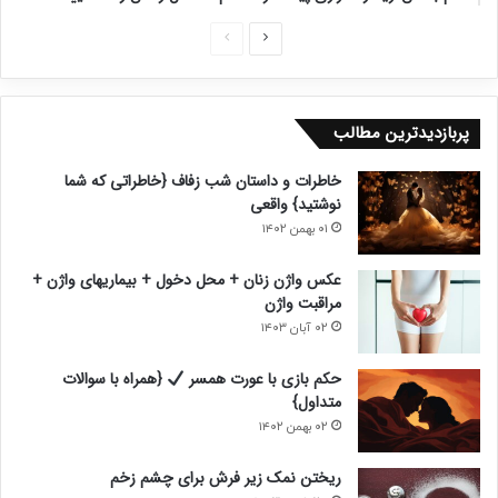
ص
ص
ف
ف
ح
ح
پربازدیدترین مطالب
ه
ه
ب
ق
خاطرات و داستان شب زفاف {خاطراتی که شما
ع
ب
نوشتید} واقعی
د
ل
۰۱ بهمن ۱۴۰۲
ی
ی
عکس واژن زنان + محل دخول + بیماریهای واژن +
مراقبت واژن
۰۲ آبان ۱۴۰۳
حکم بازی با عورت همسر
{همراه با سوالات
متداول}
۰۲ بهمن ۱۴۰۲
ریختن نمک زیر فرش برای چشم زخم