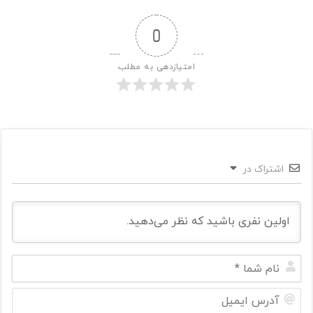
0
امتیازدهی به مطلب
اشتراک در
ن
ا
م
آ
ش
د
م