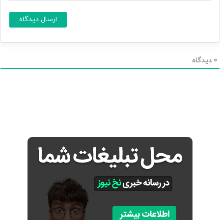
ر
ا
س
ا
*
ی
م
ی
ل
0
دیدگاه