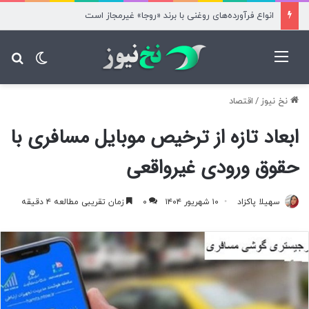
انواع فرآورده‌های روغنی با برند «روجا» غیرمجاز است
منو
تغییر پ
جس
نخ نیوز
/
اقتصاد
ابعاد تازه از ترخیص موبایل مسافری با
حقوق ورودی غیرواقعی
سهیلا پاکزاد
۱۰ شهریور ۱۴۰۴
۰
زمان تقریبی مطالعه ۴ دقیقه