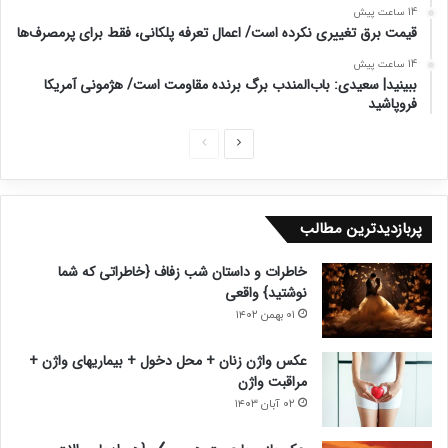
14 ساعت پیش
قیمت برق تغییری نکرده است/ اعمال تعرفه پلکانی، فقط برای پرمصرف‌ها
14 ساعت پیش
ببینید| سعیدی: باب‌المندب برگ برنده مقاومت است/ هژمونی آمریکا
فروپاشید
ص
ص
ف
ف
ح
ح
پربازدیدترین مطالب
ه
ه
ب
ق
خاطرات و داستان شب زفاف {خاطراتی که شما
ع
ب
نوشتید} واقعی
د
ل
۰۱ بهمن ۱۴۰۲
ی
ی
عکس واژن زنان + محل دخول + بیماریهای واژن +
مراقبت واژن
۰۲ آبان ۱۴۰۳