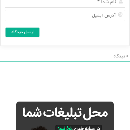
ا
م
آ
ش
د
م
ر
ا
س
ا
*
ی
م
ی
ل
0
دیدگاه