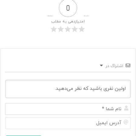
0
امتیازدهی به مطلب
اشتراک در
ن
ا
م
آ
ش
د
م
ر
ا