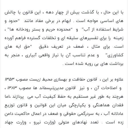
با این حال ، با گذشت بیش از چهار دهه ، این قانون با چالش
های اساسی مواجه است . ابهام در برخی مفاد مانند “حدود و
شرایط استفاده از آب” و “محدوده حریم و بستر رودخانه ها” ،
زمینه را برای تفسیرهای سلیقه ای و تخلفات گسترده فراهم آورده
است. برای مثال ، ضعف در تعریف دقیق “حق ابه های
کشاورزی” و عدم تناسب آن با نیاز واقعی آبیاری ، منجر به
برداشت های بی رویه شده است .
علاوه بر این ،
قانون حفاظت و بهسازی محیط زیست مصوب ۱۳۵۳
و اصلاحات آن ، و نیز
قانون مدیریت
پسماند ها مصوب ۱۳۸۳
،
هرچند به طور غیر مستقیم به حفظ کیفیت آب می پردازند ،اما
فقدان هماهنگی و یکپارچگی میان این قوانین و قانون توزیع
عادلانه آب ، به سردرگمی حقوقی و ضعف در اعمال حاکمیت دامن
زده است . تعدد نهادهای متولی (وزارت نیرو ، وزارت جهاد