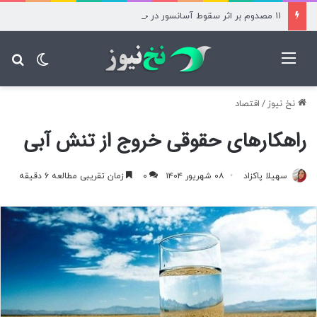
۱۱ مصدوم بر اثر سقوط آسانسور در حوالی میدان آرژانتین
منو
تغییر پ
جس
نخ نیوز
/
اقتصاد
راهکارهای حقوقی خروج از تنش آبی
سهیلا پاکزاد
۰۸ شهریور ۱۴۰۴
۰
زمان تقریبی مطالعه ۶ دقیقه