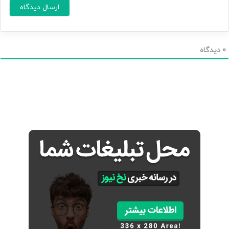
س
ا
*
ی
م
ی
ل
0
دیدگاه