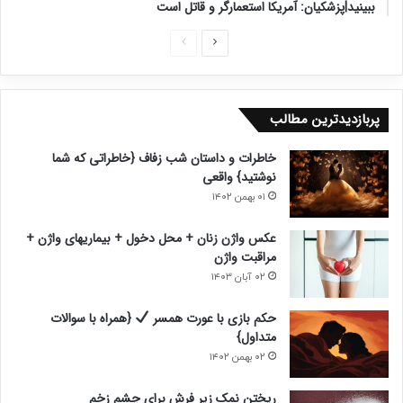
ببینید|پزشکیان: آمریکا استعمارگر و قاتل است
ص
ص
ف
ف
ح
ح
پربازدیدترین مطالب
ه
ه
ب
ق
خاطرات و داستان شب زفاف {خاطراتی که شما
ع
ب
نوشتید} واقعی
د
ل
۰۱ بهمن ۱۴۰۲
ی
ی
عکس واژن زنان + محل دخول + بیماریهای واژن +
مراقبت واژن
۰۲ آبان ۱۴۰۳
حکم بازی با عورت همسر
{همراه با سوالات
متداول}
۰۲ بهمن ۱۴۰۲
ریختن نمک زیر فرش برای چشم زخم