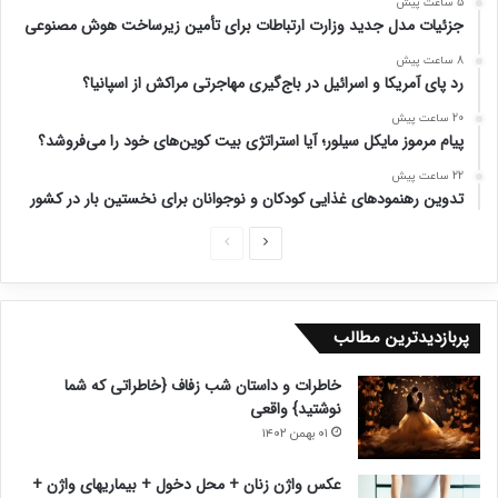
5 ساعت پیش
جزئیات مدل جدید وزارت ارتباطات برای تأمین زیرساخت هوش مصنوعی
8 ساعت پیش
رد پای آمریکا و اسرائیل در باج‌گیری مهاجرتی مراکش از اسپانیا؟
20 ساعت پیش
پیام مرموز مایکل سیلور؛ آیا استراتژی بیت کوین‌های خود را می‌فروشد؟
22 ساعت پیش
تدوین رهنمودهای غذایی کودکان و نوجوانان برای نخستین بار در کشور
ص
ص
ف
ف
ح
ح
پربازدیدترین مطالب
ه
ه
ب
ق
خاطرات و داستان شب زفاف {خاطراتی که شما
ع
ب
نوشتید} واقعی
د
ل
۰۱ بهمن ۱۴۰۲
ی
ی
عکس واژن زنان + محل دخول + بیماریهای واژن +