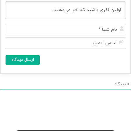
ن
ا
م
آ
ش
د
م
ر
ا
س
ا
*
ی
م
ی
ل
0
دیدگاه