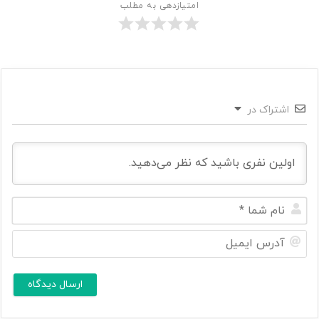
امتیازدهی به مطلب
اشتراک در
ن
ا
م
آ
ش
د
م
ر
ا
س
ا
*
ی
م