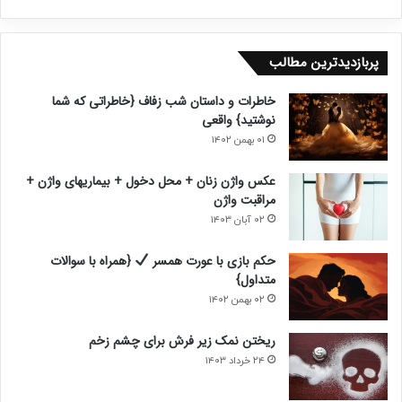
ف
ف
ح
ح
پربازدیدترین مطالب
ه
ه
ب
ق
خاطرات و داستان شب زفاف {خاطراتی که شما
ع
ب
نوشتید} واقعی
د
ل
۰۱ بهمن ۱۴۰۲
ی
ی
عکس واژن زنان + محل دخول + بیماریهای واژن +
مراقبت واژن
۰۲ آبان ۱۴۰۳
حکم بازی با عورت همسر
{همراه با سوالات
متداول}
۰۲ بهمن ۱۴۰۲
ریختن نمک زیر فرش برای چشم زخم
۲۴ خرداد ۱۴۰۳