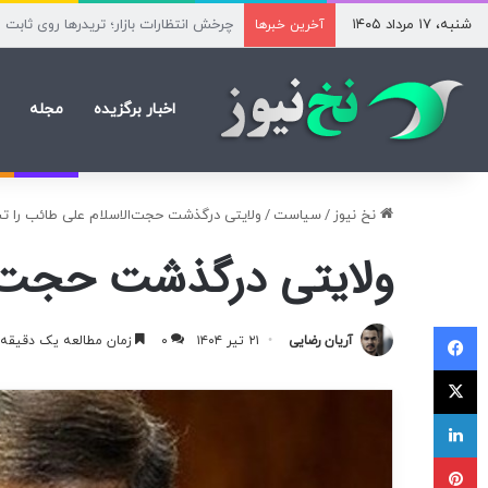
شنبه، ۱۷ مرداد ۱۴۰۵
نام‌نویسی آزمون کارشناسی ارشد علوم پ
آخرین خبرها
اخبار برگزیده
مجله
نخ نیوز
/
سیاست
/
ولایتی درگذشت حجت‌الاسلام علی طائب را 
ولایتی درگذشت حجت‌ا
فیسبوک
آریان رضایی
۲۱ تیر ۱۴۰۴
۰
زمان مطالعه یک دقیقه
ایکس
لینکداین
پینتریست