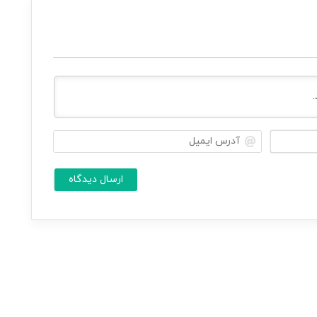
ن
آ
ا
د
م
ر
ش
س
م
ا
ا
ی
م
*
ی
ل