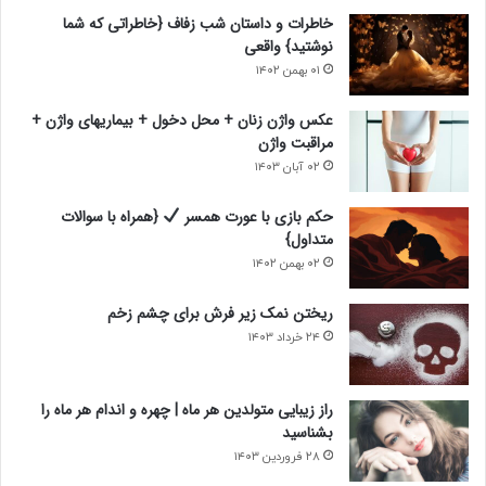
ب
ق
خاطرات و داستان شب زفاف {خاطراتی که شما
ع
ب
نوشتید} واقعی
د
ل
۰۱ بهمن ۱۴۰۲
ی
ی
عکس واژن زنان + محل دخول + بیماریهای واژن +
مراقبت واژن
۰۲ آبان ۱۴۰۳
حکم بازی با عورت همسر
{همراه با سوالات
متداول}
۰۲ بهمن ۱۴۰۲
ریختن نمک زیر فرش برای چشم زخم
۲۴ خرداد ۱۴۰۳
راز زیبایی متولدین هر ماه | چهره و اندام هر ماه را
بشناسید
۲۸ فروردین ۱۴۰۳