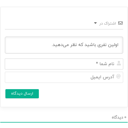
اشتراک در
ن
ا
م
آ
ش
د
م
ر
ا
س
ا
*
ی
م
ی
ل
0
دیدگاه