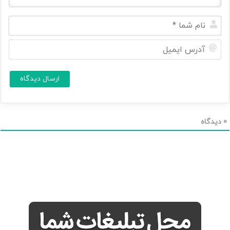
ن
ا
م
آ
ش
د
م
ر
ا
س
ا
*
ی
م
ی
ل
0
دیدگاه