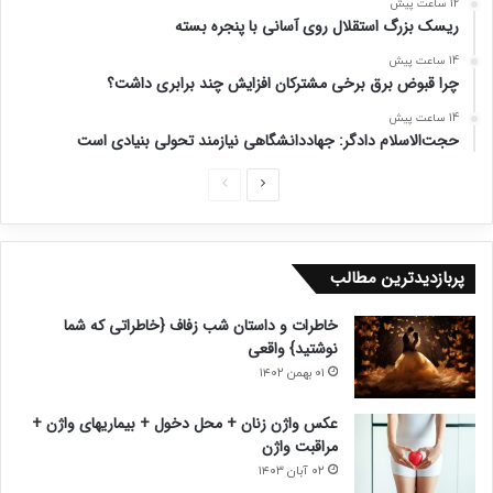
12 ساعت پیش
ریسک بزرگ استقلال روی آسانی با پنجره بسته
14 ساعت پیش
چرا قبوض برق برخی مشترکان افزایش چند برابری داشت؟
14 ساعت پیش
حجت‌الاسلام دادگر: جهاددانشگاهی نیازمند تحولی بنیادی است
ص
ص
ف
ف
ح
ح
پربازدیدترین مطالب
ه
ه
ب
ق
خاطرات و داستان شب زفاف {خاطراتی که شما
ع
ب
نوشتید} واقعی
د
ل
۰۱ بهمن ۱۴۰۲
ی
ی
عکس واژن زنان + محل دخول + بیماریهای واژن +
مراقبت واژن
۰۲ آبان ۱۴۰۳