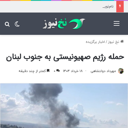
نام‌نویسی آزمون کارشناسی ارشد علوم پزشکی فردا آغاز می شود
منو
تغییر پ
جس
نخ نیوز
/
اخبار برگزیده
حمله رژیم صهیونیستی به جنوب لبنان
مهرداد دولتشاهی
۱۸ خرداد ۱۴۰۴
۰
کمتر از چند دقیقه