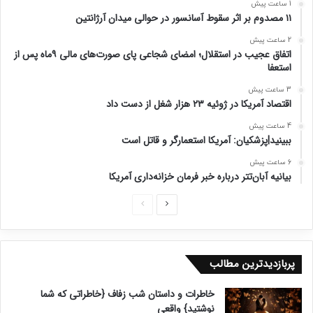
1 ساعت پیش
۱۱ مصدوم بر اثر سقوط آسانسور در حوالی میدان آرژانتین
2 ساعت پیش
اتفاق عجیب در استقلال؛ امضای شجاعی پای صورت‌های مالی ۹ماه پس از
استعفا
3 ساعت پیش
اقتصاد آمریکا در ژوئیه ۲۳ هزار شغل از دست داد
4 ساعت پیش
ببینید|پزشکیان: آمریکا استعمارگر و قاتل است
6 ساعت پیش
بیانیه آبان‌تتر درباره خبر فرمان خزانه‌داری آمریکا
ص
ص
ف
ف
ح
ح
پربازدیدترین مطالب
ه
ه
ب
ق
خاطرات و داستان شب زفاف {خاطراتی که شما
ع
ب
نوشتید} واقعی