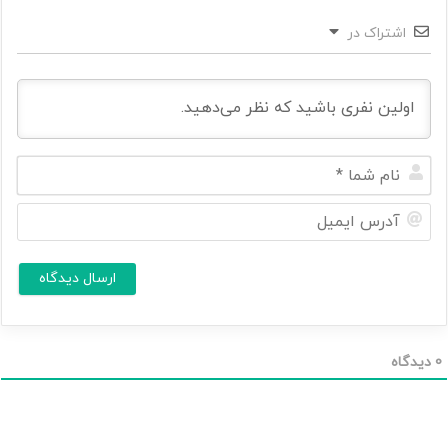
اشتراک در
ن
ا
م
آ
ش
د
م
ر
ا
س
ا
*
ی
م
ی
ل
0
دیدگاه