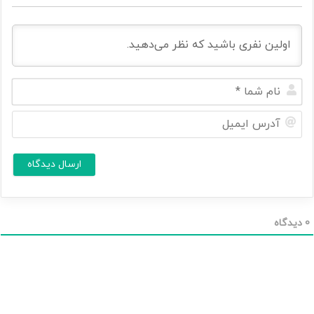
ن
ا
م
آ
ش
د
م
ر
ا
س
ا
*
ی
م
ی
ل
0
دیدگاه