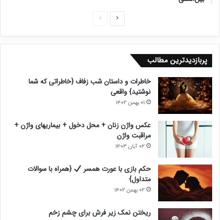
ص
ص
ف
ف
ح
ح
پربازدیدترین مطالب
ه
ه
ب
ق
خاطرات و داستان شب زفاف {خاطراتی که شما
ع
ب
نوشتید} واقعی
د
ل
۰۱ بهمن ۱۴۰۲
ی
ی
عکس واژن زنان + محل دخول + بیماریهای واژن +
مراقبت واژن
۰۲ آبان ۱۴۰۳
حکم بازی با عورت همسر
{همراه با سوالات
متداول}
۰۲ بهمن ۱۴۰۲
ریختن نمک زیر فرش برای چشم زخم