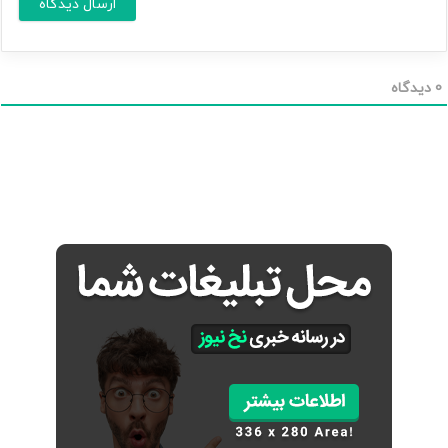
ا
*
ی
م
ی
ل
0
دیدگاه