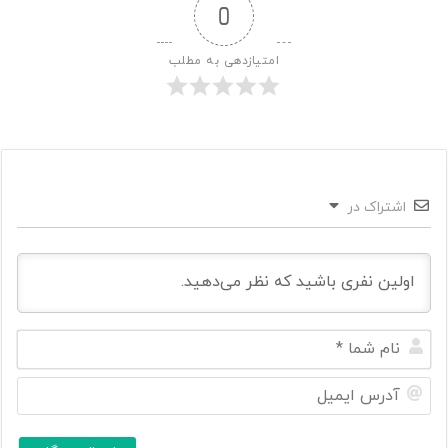
0
امتیازدهی به مطلب
اشتراک در
ن
ا
م
آ
ش
د
م
ر
ا
س